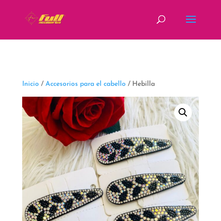
fbq('track', 'ViewContent');
Inicio
/
Accesorios para el cabello
/ Hebilla