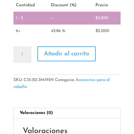
Cantidad
Discount (%)
Precio
1 - 5
—
$
3,500
6+
42.86 %
$
2,000
Hebilla
Añadir al carrito
cantidad
SKU:
C35-20-3M/95N
Categoría:
Accesorios para el
cabello
Valoraciones (0)
Valoraciones