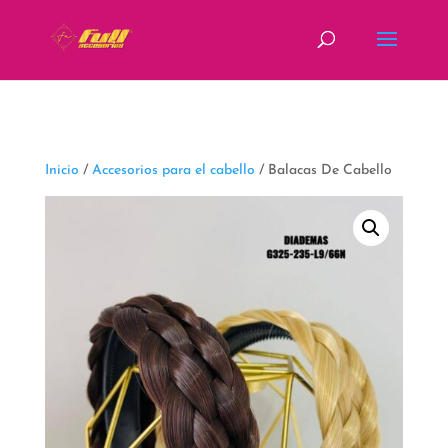
fbq('track', 'ViewContent');
Inicio
/
Accesorios para el cabello
/ Balacas De Cabello