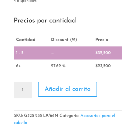
4 disponibles
Precios por cantidad
Cantidad
Discount (%)
Precio
1 - 5
—
$
32,500
6+
27.69 %
$
23,500
Balacas
Añadir al carrito
De
Cabello
cantidad
SKU:
G325-235-L9/66N
Categoría:
Accesorios para el
cabello