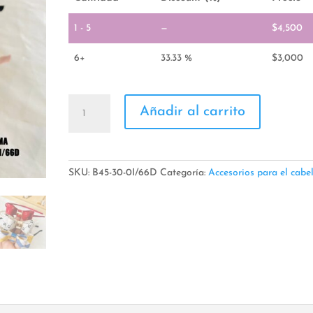
1 - 5
—
$
4,500
6+
33.33 %
$
3,000
Diadema
Añadir al carrito
cantidad
SKU:
B45-30-0I/66D
Categoría:
Accesorios para el cabe