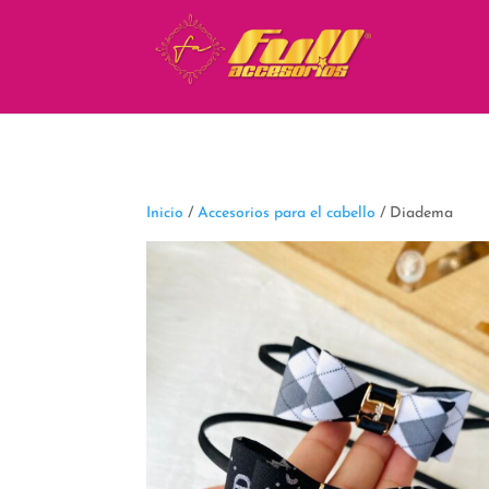
fbq('track', 'ViewContent');
Inicio
/
Accesorios para el cabello
/ Diadema