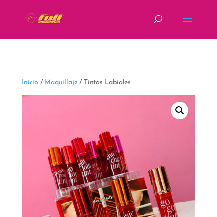
fbq('track', 'ViewContent');
Inicio
/
Maquillaje
/ Tintas Labiales