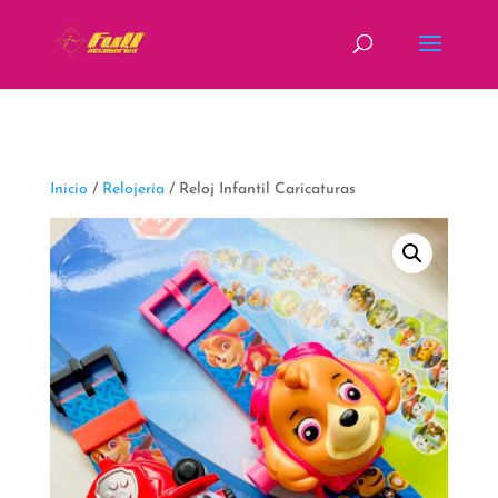
fbq('track', 'ViewContent');
Inicio
/
Relojería
/ Reloj Infantil Caricaturas