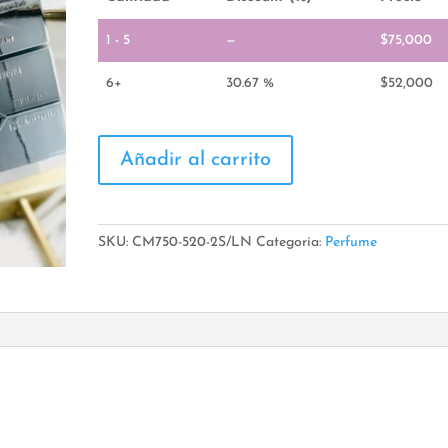
1 - 5
—
$
75,000
6+
30.67 %
$
52,000
Perfume
Añadir al carrito
Haramain
cantidad
SKU:
CM750-520-2S/LN
Categoría:
Perfume