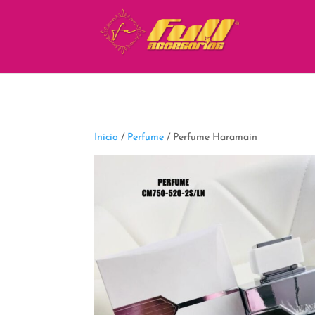
fbq('track', 'ViewContent');
Inicio
/
Perfume
/ Perfume Haramain