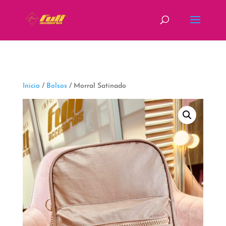
fbq('track', 'ViewContent');
Inicio
/
Bolsos
/ Morral Satinado