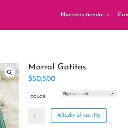
Nuestras tiendas
Cat
Morral Gatitos
$
50,500
COLOR
Morral
Añadir al carrito
Gatitos
cantidad