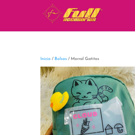
fbq('track', 'ViewContent');
Inicio
/
Bolsos
/ Morral Gatitos