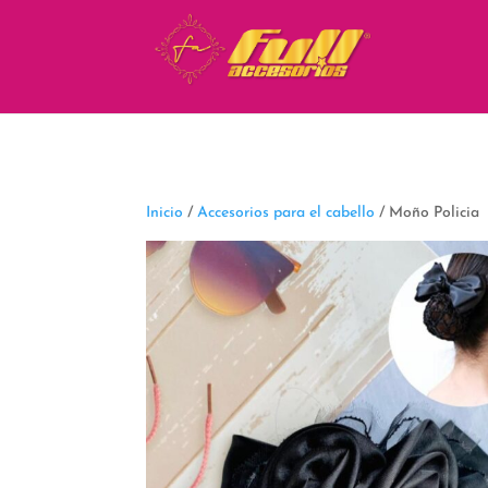
fbq('track', 'ViewContent');
Inicio
/
Accesorios para el cabello
/ Moño Policia