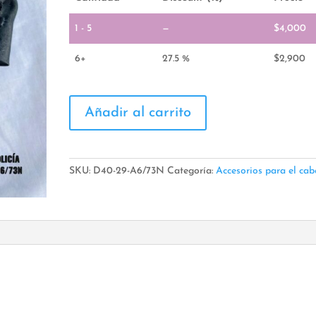
1 - 5
—
$
4,000
6+
27.5 %
$
2,900
Moño
Añadir al carrito
Policia
cantidad
SKU:
D40-29-A6/73N
Categoría:
Accesorios para el cab