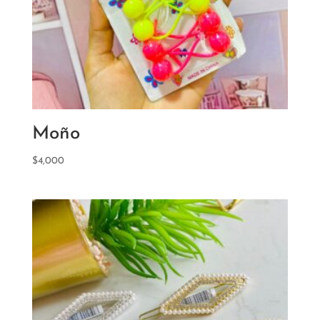
Moño
$
4,000