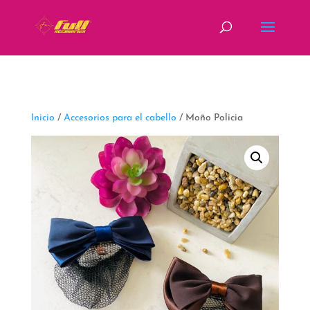
fbq('track', 'ViewContent');
Inicio
/
Accesorios para el cabello
/ Moño Policia