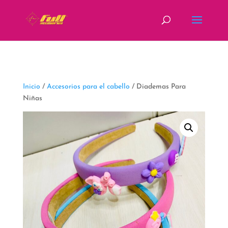
fbq('track', 'ViewContent');
Inicio
/
Accesorios para el cabello
/ Diademas Para
Niñas