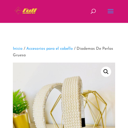
fbq('track', 'ViewContent');
Inicio
/
Accesorios para el cabello
/ Diademas De Perlas
Gruesa