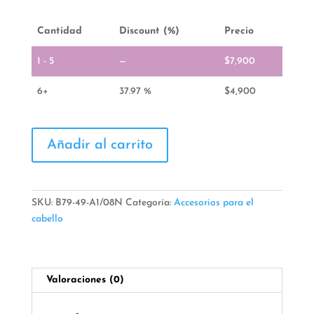
Cantidad
Discount (%)
Precio
1 - 5
—
$
7,900
6+
37.97 %
$
4,900
Diadema
Añadir al carrito
Corona
Para
Niñas
cantidad
SKU:
B79-49-A1/08N
Categoría:
Accesorios para el
cabello
Valoraciones (0)