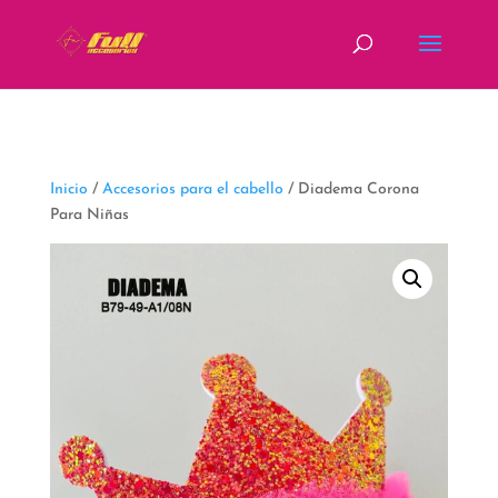
fbq('track', 'ViewContent');
Inicio
/
Accesorios para el cabello
/ Diadema Corona
Para Niñas