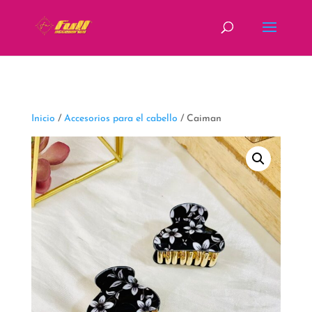
fbq('track', 'ViewContent');
Inicio
/
Accesorios para el cabello
/ Caiman