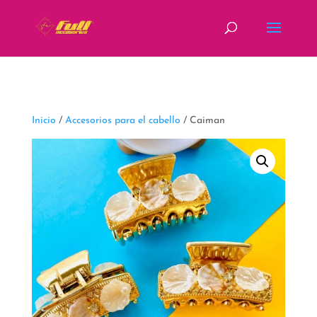
fbq('track', 'ViewContent');
Inicio
/
Accesorios para el cabello
/ Caiman