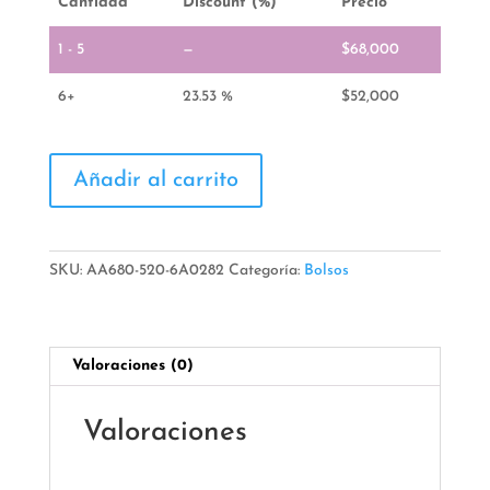
Cantidad
Discount (%)
Precio
1 - 5
—
$
68,000
6+
23.53 %
$
52,000
Bolso
Añadir al carrito
cantidad
SKU:
AA680-520-6A0282
Categoría:
Bolsos
Valoraciones (0)
Valoraciones