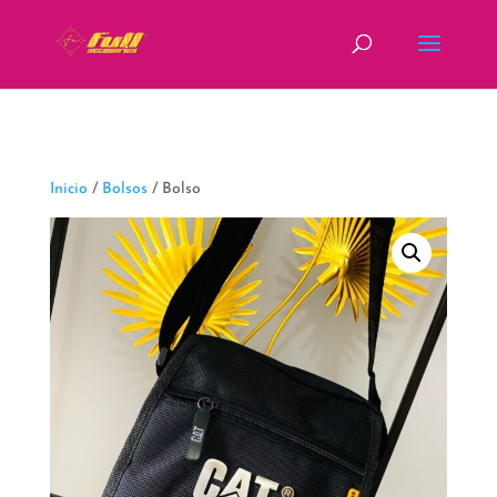
fbq('track', 'ViewContent');
Inicio
/
Bolsos
/ Bolso