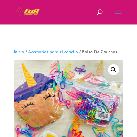
fbq('track', 'ViewContent');
Inicio
/
Accesorios para el cabello
/ Bolsa De Cauchos