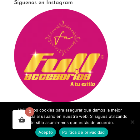
Síguenos en Instagram
Utilizamos cookies para asegurar que damos la mejor
0
experiencia al usuario en nuestra web. Si sigues utilizando
este sitio asumiremos que estás de acuerdo.
Acepto
Política de privacidad
Diseñado por
Agencia concepto