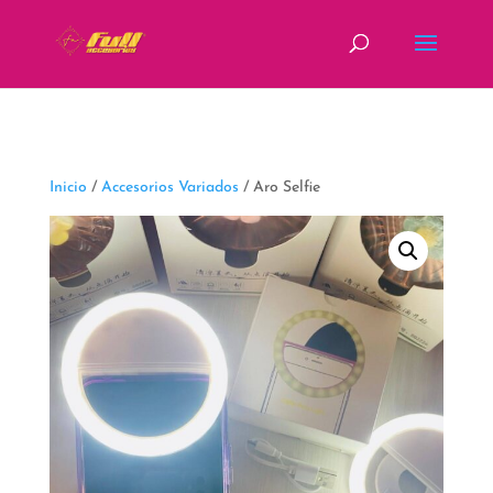
fbq('track', 'ViewContent');
Inicio
/
Accesorios Variados
/ Aro Selfie