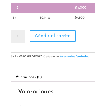
1 - 5
—
$
14,000
6+
32.14 %
$
9,500
Aro
Añadir al carrito
Selfie
cantidad
SKU:
V140-95-0I/08D
Categoría:
Accesorios Variados
Valoraciones (0)
Valoraciones